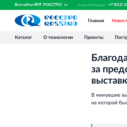
Все сайты ФПГ РОССТРО
+7 (812) 
Санкт‐
Петербург
Главная
Новос
Каталог
О технологии
Проекты
Пост
Благод
за пред
выстав
В минувшие вы
на которой бы