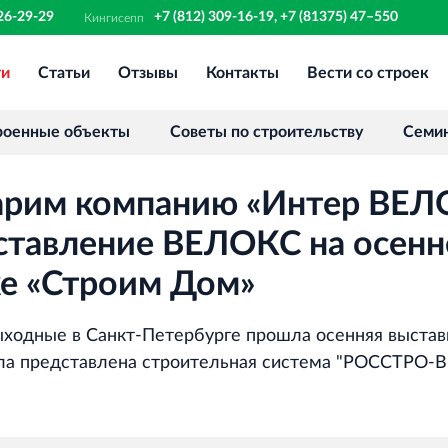
326-29-29
+7 (812) 309-16-19, +7 (81375) 47–550
Кингисепп
ти
Статьи
Отзывы
Контакты
Вести со строек
Финансово‐промышленная группа
РОССТРО
Аренда недвижимости в Санкт‐
роенные объекты
Советы по строительству
Семи
Петербурге и Ленинградской области
арим компанию «Интер ВЕЛ
Научно‐исследовательский институт
ЛЕННИИПРОЕКТ
ставление ВЕЛОКС на осенн
Проектный институт по жилищно‐
ке «Строим Дом»
гражданскому строительству
ходные в Санкт-Петербурге прошла осенняя выстав
Испытательный комплекс ПКТИ
ла представлена строительная система "РОССТРО-
Многофункцинальный испытательный
комплекс