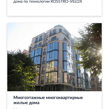
Торгово-развлекательный центр Вернисаж в
дома по технологии ROSSTRO-VELOX
Кингисеппе
Современный торговый комплекс в центре города
Кингисепп
Многоэтажные многоквартирные
жилые дома