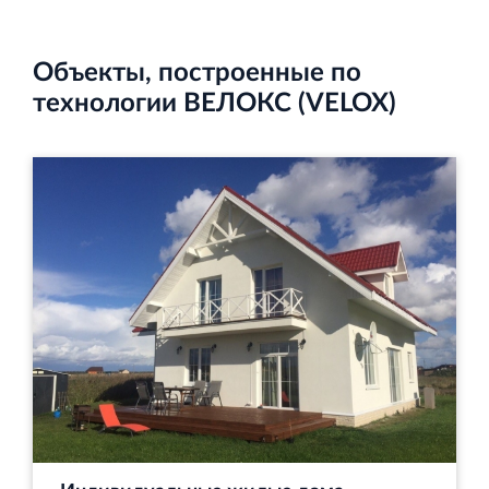
и Ленинградской области
Объекты, построенные по
технологии ВЕЛОКС (VELOX)
Строительная система ROSSTRO‐VELOX
Несъёмная опалубка из щепоцементных плит
Научно‐исследовательский институт
ЛЕННИИПРОЕКТ
Проектный институт по жилищно‐гражданскому
строительству