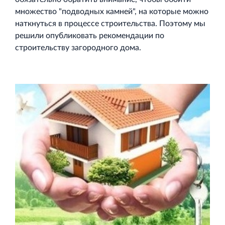
и Ленинградской области
множество "подводных камней", на которые можно
наткнуться в процессе строительства. Поэтому мы
решили опубликовать рекомендации по
строительству загородного дома.
Строительная система ROSSTRO‐VELOX
Несъёмная опалубка из щепоцементных плит
Научно‐исследовательский институт
ЛЕННИИПРОЕКТ
Проектный институт по жилищно‐гражданскому
строительству