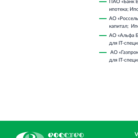
ПАО «Банк В
ипотека; Ип
АО «Россель
капитал; Ип
АО «Альфа Б
для IT‐спец
АО «Газпром
для IT‐спец