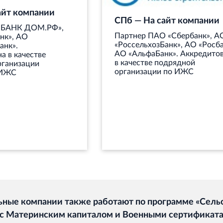
айт компании
СПб — На сайт компании
«БАНК ДОМ.РФ»,
Партнер ПАО «Сбербанк», А
нк», АО
«РоссельхозБанк», АО «Росба
анк».
АО «АльфаБанк». Аккредито
а в качестве
в качестве подрядной
рганизации
организации по ИЖС
 ИЖС
ьные компании также работают по программе «Сель
 с Материнским капиталом и Военными сертификат