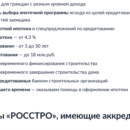
для граждан с разным уровнем дохода
ь выбора ипотечной программ
ы
исходя из целей кредитова
стей заемщика
отной ипотеки
и спецпредложений по кредитованию
потеке
— от 4,3 %
овани
я - от 3 до 30 лет
итования
— до 18 млн.руб.
оевременного финансирования строительства
оевременного завершения строительства дома
кредитованных
банком строительных организаций
ашего времени
— оказываем помощь в оформлении ипотеки
ы «РОССТРО», имеющие аккред