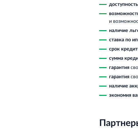
доступность
возможност
и возможно
наличие льг
ставка по и
срок кредит
сумма кред
гарантия
св
гарантия
св
наличие ак
экономия в
Партнер