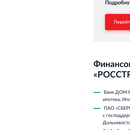
Подробну
Перейт
Финансо
«РОССТР
Банк ДОМ.РФ
ипотека; Ип
ПАО «СБЕРБА
с господдер
Дальневосто