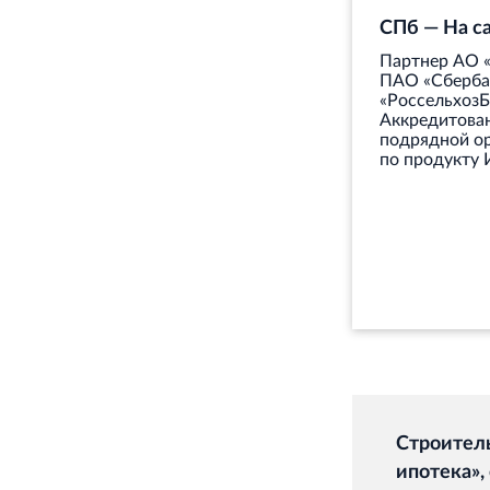
СПб — На с
Партнер АО 
ПАО «Сберба
«РоссельхозБ
Аккредитован
подрядной о
по продукту
Строител
ипотека»,