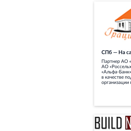
СПб — На с
Партнер АО 
АО «Россельх
«Альфа-Банк»
в качестве п
организации