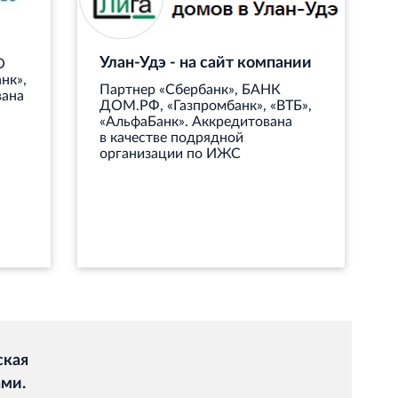
Улан-Удэ - на сайт компании
О
нк»,
Партнер «Сбербанк», БАНК
вана
ДОМ.РФ, «Газпромбанк», «ВТБ»,
«АльфаБанк». Аккредитована
в качестве подрядной
организации по ИЖС
ская
ами.