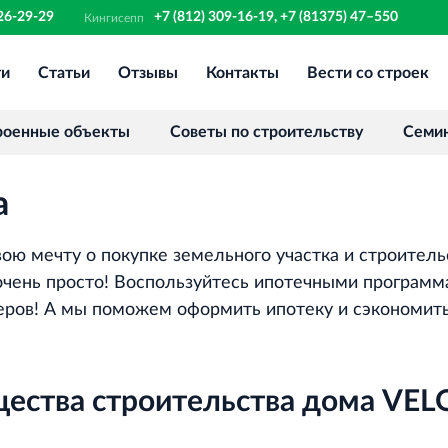
326-29-29
+7 (812) 309-16-19, +7 (81375) 47–550
Кингисепп
ти
Статьи
Отзывы
Контакты
Вести со строек
Финансово‐промышленная группа
РОССТРО
Аренда недвижимости в Санкт‐
роенные объекты
Советы по строительству
Семи
Петербурге и Ленинградской области
а
Научно‐исследовательский институт
ЛЕННИИПРОЕКТ
вою мечту о покупке земельного участка и строител
Проектный институт по жилищно‐
гражданскому строительству
чень просто! Воспользуйтесь ипотечными программ
еров! А мы поможем оформить ипотеку и сэкономить 
Испытательный комплекс ПКТИ
Многофункцинальный испытательный
ества строительства дома VELO
комплекс