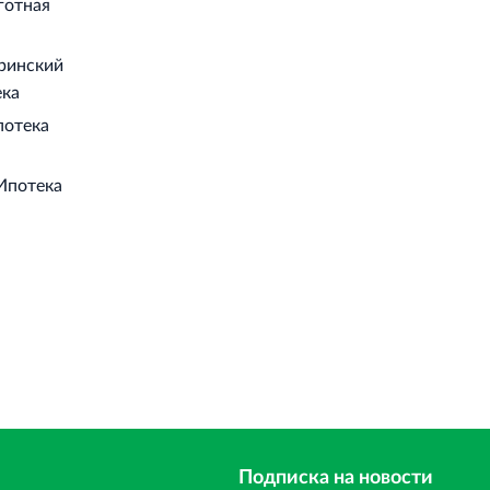
готная
еринский
ека
потека
 Ипотека
Подписка на новости