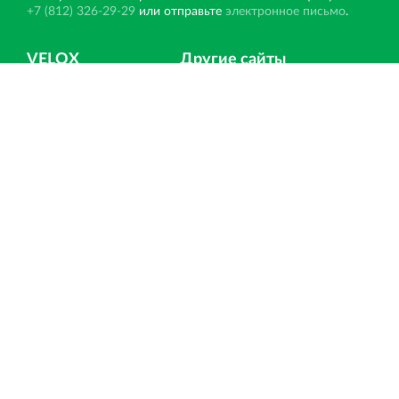
+7 (812) 326-29-29
или отправьте
электронное письмо
.
VELOX
Другие сайты
Главная
РОССТРО
Новости
ЛЕННИИПРОЕКТ
Статьи
НОРД
Отзывы
ПКТИ
Контакты
Вернисаж
Вести со строек
Ипотека
Подписка на новости