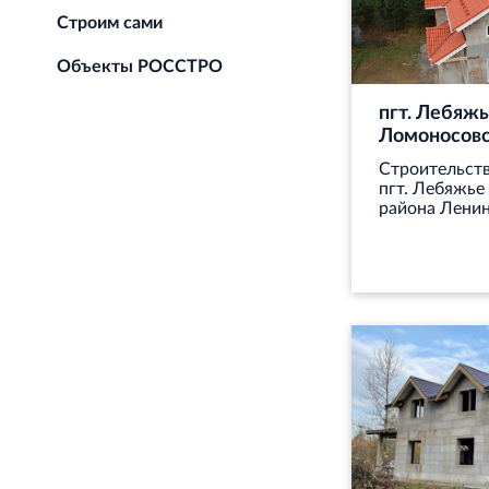
Строим сами
Объекты РОССТРО
пгт. Лебяжь
Ломоносовс
Строительств
пгт. Лебяжье
района Ленин