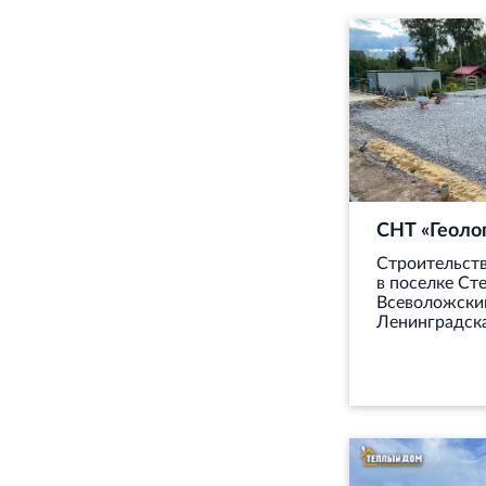
СНТ «Геоло
Строительст
в поселке Ст
Всеволожски
Ленинградска