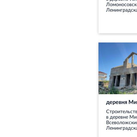
Ломоносовск
Ленинградска
деревня Ми
Строительст
в деревне М
Всеволожски
Ленинградска