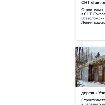
СНТ «Токсо
Строительст
в СНТ «Токсо
Всеволожски
Ленинградска
деревня Уз
Строительст
в деревне Уз