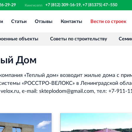
326-29-29
+7 (812) 309-16-19, +7 (81375) 47–550
Кингисепп
ти
Статьи
Отзывы
Контакты
Вести со строек
Финансово‐промышленная группа
РОССТРО
Аренда недвижимости в Санкт‐
роенные объекты
Советы по строительству
Семи
Петербурге и Ленинградской области
лый Дом
Научно‐исследовательский институт
ЛЕННИИПРОЕКТ
компания «Теплый дом» возводит жилые дома с пр
Проектный институт по жилищно‐
гражданскому строительству
 системы «РОССТРО-ВЕЛОКС» в Ленинградской обла
elox.ru, e‐mail: skteplodom@gmail.com, тел: +7‐911‐1
Испытательный комплекс ПКТИ
Многофункцинальный испытательный
комплекс