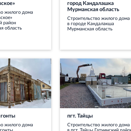
вское»
город Кандалашка
Мурманская область
во жилого дома
вское»
Строительство жилого дома
й район
в городе Кандалакша
я область
Мурманская область
игонты
пгт. Тайцы
во жилого дома
Строительство жилого дома
игонты
в пгт. Тайцы Гатчинский райо