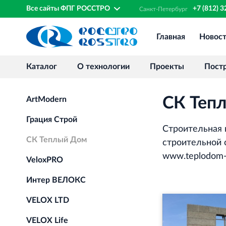
Все сайты ФПГ РОССТРО
+7 (812) 
Санкт‐
Петербург
Главная
Новос
Каталог
О технологии
Проекты
Пост
СК Теп
ArtModern
Грация Строй
Строительная 
СК Теплый Дом
строительной
www.teplodom‐v
VeloxPRO
Интер ВЕЛОКС
VELOX LTD
VELOX Life