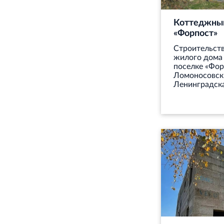
Коттеджны
«Форпост»
Строительст
жилого дома
поселке «Фор
Ломоносовск
Ленинградска