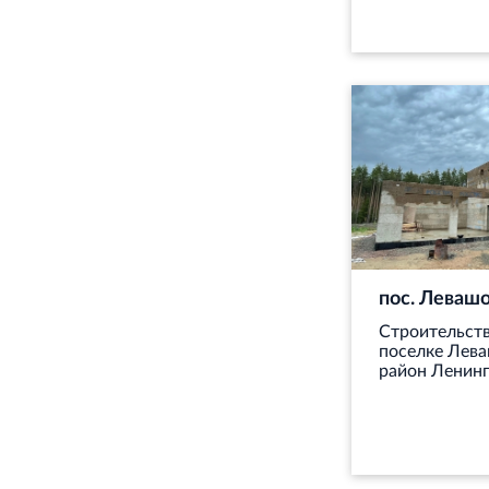
пос. Леваш
Строительств
поселке Лев
район Ленинг