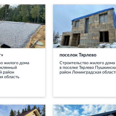
г»
поселок Тярлево
во жилого дома
Строительство жилого дома
еклянный
в поселке Тярлево Пушкинск
й район
район Ленинградская област
я область