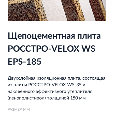
и Ленинградской области
Щепоцементная плита
Строительная система ROSSTRO‐VELOX
Несъёмная опалубка из щепоцементных плит
РОССТРО-VELOX WS
EPS-185
Двухслойная изоляционная плита, состоящая
Научно‐исследовательский институт
из плиты РОССТРО-VELOX WS-35 и
ЛЕННИИПРОЕКТ
наклеенного эффективного утеплителя
Проектный институт по жилищно‐гражданскому
(пенополистирол) толщиной 150 мм
строительству
РАЗМЕР, ММ