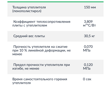
Торгово-развлекательный центр Вернисаж в
Кингисеппе
Толщина утеплителя
150 мм
(пенополистирол)
Современный торговый комплекс в центре города
Кингисепп
Коэффициент теплосопротивления
3,809
плиты с утеплителем
м²ºС/Вт
Средний вес плиты
30,5 кг
Прочность утеплителя на сжатие
0,070
при 10 % линейной деформации, не
МПа
менее
Предел прочности утеплителя при
0,120
изгибе, не менее
МПа
Время самостоятельного горения
0 сек
утеплителя