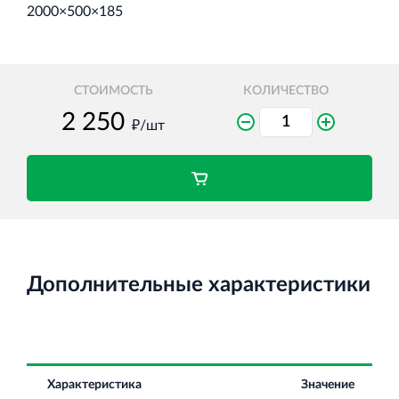
2000×500×185
Торговый комплекс НОРД в Кингисеппе
СТОИМОСТЬ
КОЛИЧЕСТВО
Современный торговый комплекс в центре города
Кингисепп
₽/шт
Испытательный комплекс ПКТИ
Многофункцинальный испытательный комплекс
Дополнительные характеристики
Характеристика
Значение