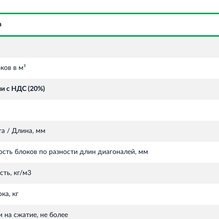
а
ков в м³
и с НДС (20%)
а / Длина, мм
сть блоков по разности длин диагоналей, мм
сть, кг/м3
ка, кг
 на сжатие, не более