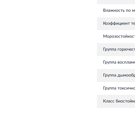
Влажность по ма
Коэффициент те
Морозостойкост
Группа горючес
Группа восплам
Группа дымооб
Группа токсичн
Класс биостойк