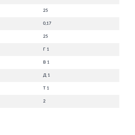
25
0,17
25
Г 1
В 1
Д 1
Т 1
2