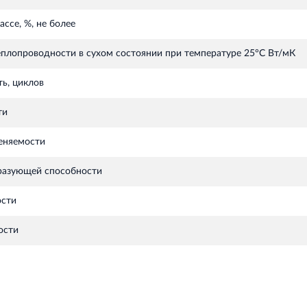
ссе, %, не более
плопроводности в сухом состоянии при температуре 25°С Вт/мК
ь, циклов
ти
еняемости
разующей способности
ости
ости