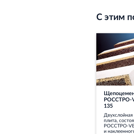
С этим 
Щепоцемен
РОССТРО-V
135
Двухслойная
плита, состо
РОССТРО-VE
и наклеенног