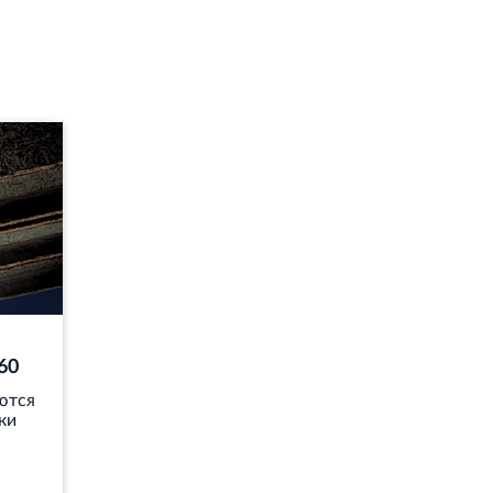
60
ются
ки