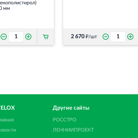
пенополистирол)
0 мм
2 670
₽/шт
VELOX
Другие сайты
лавная
РОССТРО
овости
ЛЕННИИПРОЕКТ