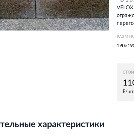
- В 1,
VELOX»
огражд
перего
РАЗМЕР
190×19
СТО
₽/шт
тельные характеристики