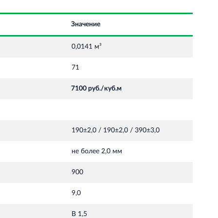
Значение
0,0141 м³
71
7100 руб./куб.м
190±2,0 / 190±2,0 / 390±3,0
не более 2,0 мм
900
9,0
В 1,5