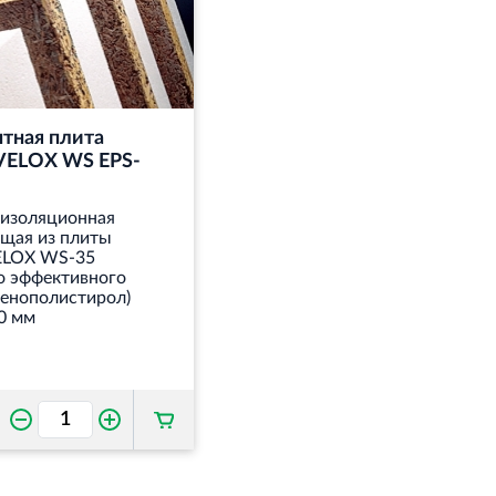
тная плита
ELOX WS EPS-
 изоляционная
ящая из плиты
LOX WS-35
о эффективного
пенополистирол)
0 мм