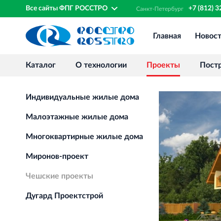
Все сайты ФПГ РОССТРО
+7 (812) 
Санкт‐
Петербург
Главная
Новос
Каталог
О технологии
Проекты
Пост
Индивидуальные жилые дома
Малоэтажные жилые дома
Многоквартирные жилые дома
Миронов-проект
Чешские проекты
Дугард Проектстрой