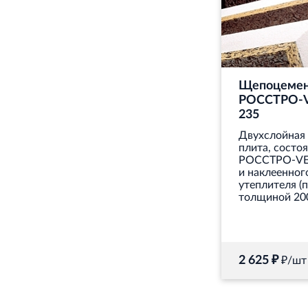
Щепоцемен
РОССТРО-V
235
Двухслойная
плита, состо
РОССТРО-VE
и наклеенног
утеплителя (
толщиной 20
2 625 ₽
₽/шт