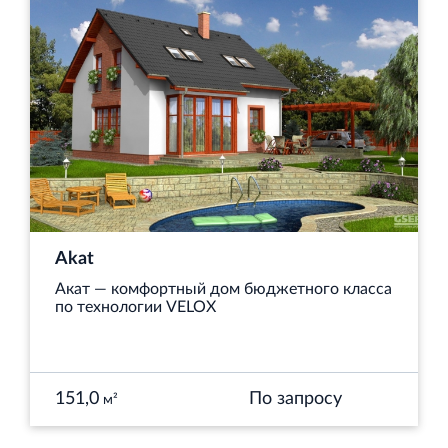
Торгово-развлекательный центр Вернисаж в
Кингисеппе
Современный торговый комплекс в центре города
Кингисепп
Akat
Акат — комфортный дом бюджетного класса
по технологии VELOX
151,0
По запросу
м²