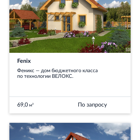
и Ленинградской области
Строительная система ROSSTRO‐VELOX
Несъёмная опалубка из щепоцементных плит
Fenix
Феникс — дом бюджетного класса
по технологии ВЕЛОКС.
Научно‐исследовательский институт
69,0
По запросу
м²
ЛЕННИИПРОЕКТ
Проектный институт по жилищно‐гражданскому
строительству