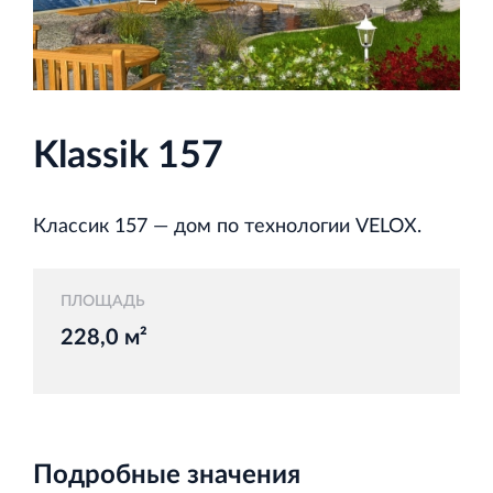
и Ленинградской области
Klassik 157
Строительная система ROSSTRO‐VELOX
Несъёмная опалубка из щепоцементных плит
Классик 157 — дом по технологии VELOX.
ПЛОЩАДЬ
228,0 м²
Научно‐исследовательский институт
ЛЕННИИПРОЕКТ
Проектный институт по жилищно‐гражданскому
строительству
Подробные значения