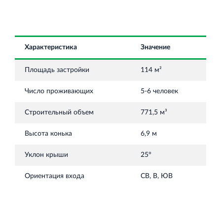
Торговый комплекс НОРД в Кингисеппе
Характеристика
Значение
Современный торговый комплекс в центре города
Кингисепп
Площадь застройки
114 м²
Число проживающих
5-6 человек
Строительный объем
771,5 м³
Высота конька
6,9 м
Испытательный комплекс ПКТИ
Многофункцинальный испытательный комплекс
Уклон крыши
25°
Ориентация входа
СВ, В, ЮВ