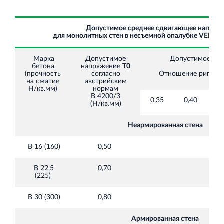
Допустимое среднее сдвигающее напряж
для монолитных стен в несъемной опалубке VELOX (K
Марка
Допустимое
Допустимое сре
бетона
напряжение
Т0
(Н/
(прочность
согласно
Отношение ригель/к
на сжатие
австрийским
Н/кв.мм)
нормам
В 4200/3
0,35
0,40
0
(Н/кв.мм)
Неармированная стена
В 16 (160)
0,50
В 22,5
0,70
(225)
В 30 (300)
0,80
Армированная стена