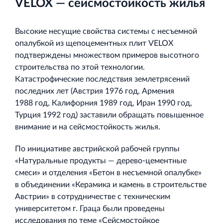
VELOX — сейсмостойкость жилья
и Ленинградской области
Высокие несущие свойства системы с несъемной
опалубкой из щепоцементных плит VELOX
подтверждены множеством примеров высотного
строительства по этой технологии.
Строительная система ROSSTRO‐VELOX
Катастрофические последствия землетрясений
Несъёмная опалубка из щепоцементных плит
последних лет (Австрия 1976 год, Армения
1988 год, Калифорния 1989 год, Иран 1990 год,
Турция 1992 год) заставили обращать повышенное
внимание и на сейсмостойкость жилья.
По инициативе австрийской рабочей группы
Научно‐исследовательский институт
«Натуральные продукты — дерево‐цементные
ЛЕННИИПРОЕКТ
смеси» и отделения «Бетон в несъемной опалубке»
в объединении «Керамика и камень в строительстве
Проектный институт по жилищно‐гражданскому
строительству
Австрии» в сотрудничестве с техническим
университетом г. Граца были проведены
исследования по теме «Сейсмостойкое