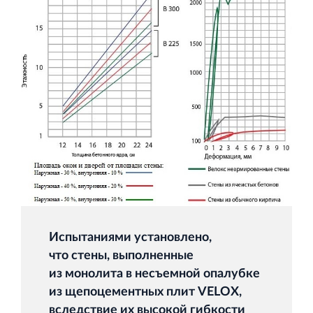
Торгово-развлекательный центр Вернисаж в
Кингисеппе
Современный торговый комплекс в центре города
Кингисепп
Испытаниями установлено,
что стены, выполненные
из монолита в несъемной опалубке
из щепоцементных плит VELOX,
вследствие их высокой гибкости