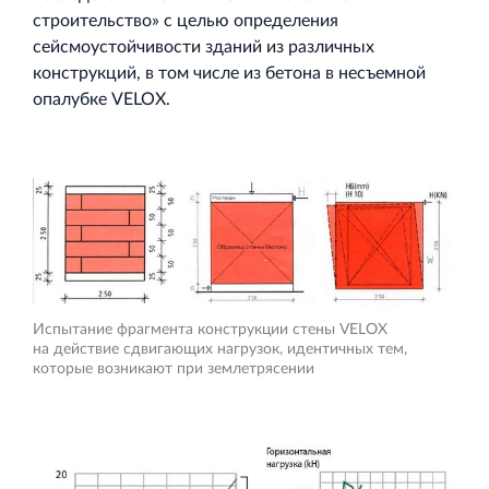
строительство» с целью определения
сейсмоустойчивости зданий из различных
конструкций, в том числе из бетона в несъемной
Торговый комплекс НОРД в Кингисеппе
опалубке VELOX.
Современный торговый комплекс в центре города
Кингисепп
Испытательный комплекс ПКТИ
Испытание фрагмента конструкции стены VELOX
Многофункцинальный испытательный комплекс
на действие сдвигающих нагрузок, идентичных тем,
которые возникают при землетрясении