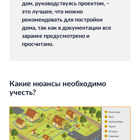
дом, руководствуясь проектом, –
это лучшее, что можно
рекомендовать для постройки
Торговый комплекс НОРД в Кингисеппе
дома, так как в документации все
заранее предусмотрено и
Современный торговый комплекс в центре города
Кингисепп
просчитано.
Какие нюансы необходимо
Испытательный комплекс ПКТИ
учесть?
Многофункцинальный испытательный комплекс