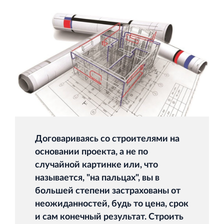
и Ленинградской области
Строительная система ROSSTRO‐VELOX
Несъёмная опалубка из щепоцементных плит
Договариваясь со строителями на
основании проекта, а не по
Научно‐исследовательский институт
случайной картинке или, что
ЛЕННИИПРОЕКТ
называется, "на пальцах", вы в
Проектный институт по жилищно‐гражданскому
большей степени застрахованы от
строительству
неожиданностей, будь то цена, срок
и сам конечный результат. Строить